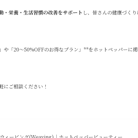
動・栄養・生活習慣の改善をサポート
し、皆さんの健康づくり
」や「20〜50%OFFのお得なプラン」**をホットペッパーに
軽にご相談ください！
ウィービング(Weaving)｜ホットペッパービューティー