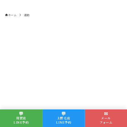
ホーム
運動
💬
💬
✉
用賀店
上野毛店
メール
LINE予約
LINE予約
フォーム